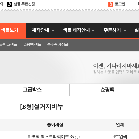
문의
샘플 무료신청
로그인
샘플보기
제작안내
샘플 제작안내
주문하기
실
급박스 샘플
쇼핑백 샘플
특수종이 샘플
고급박스
쇼핑백
[B형]설거지비누
종이재질
인쇄
아코팩 엑스트라화이트 350g + .
4도원색