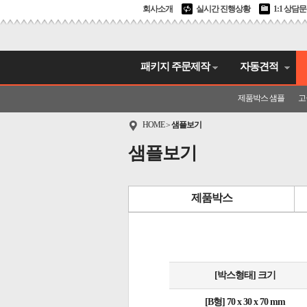
회사소개
실시간 진행상황
1:1 상담
패키지 주문제작
자동견적
제품박스 샘플
고
HOME
샘플보기
>
샘플보기
제품박스
[박스형태] 크기
[B형] 70 x 30 x 70 mm