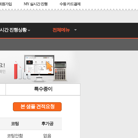
회원가입
MY 실시간 진행
수동 카드결제
시간 진행상황
전체메뉴
특수종이
본 샘플 견적요청
코팅
후가공
코팅안함
없음