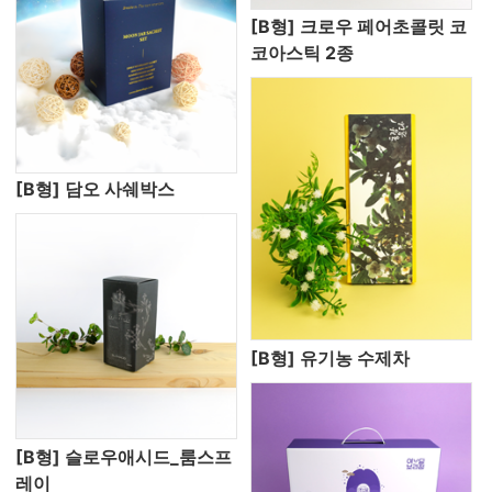
[B형] 크로우 페어초콜릿 코
코아스틱 2종
[B형] 담오 사쉐박스
[B형] 유기농 수제차
[B형] 슬로우애시드_룸스프
레이