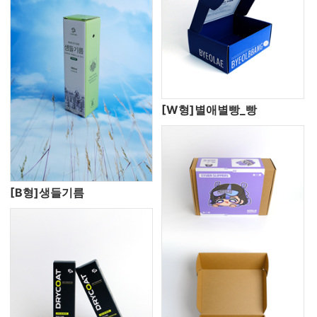
[W형]별애별빵_빵
[B형]생들기름