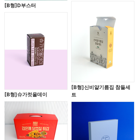
[B형]D부스터
[B형]신비얄기름집 참들세
[B형]슈가컷올데이
트