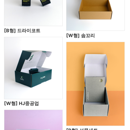
[B형] 드라이코트
[W형] 솜꼬리
[W형] HJ중공업