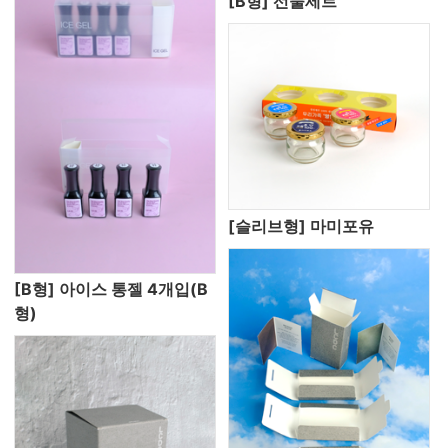
[B형] 선물세트
[슬리브형] 마미포유
[B형] 아이스 통젤 4개입(B
형)