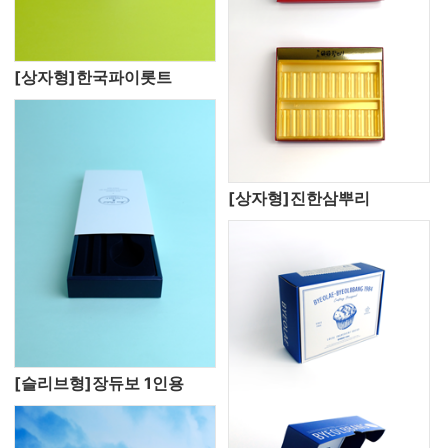
[상자형]한국파이롯트
[상자형]진한삼뿌리
[슬리브형]장듀보 1인용