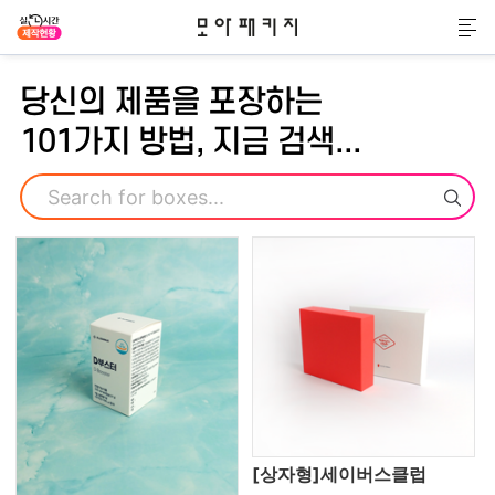
모아패키지
메
당신의 제품을 포장하는
101가지 방법, 지금 검색...
검색
[상자형]세이버스클럽