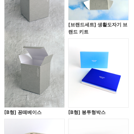
[브랜드세트] 생활도자기 브
랜드 키트
[B형] 꽁떼베이스
[B형] 봉투형박스