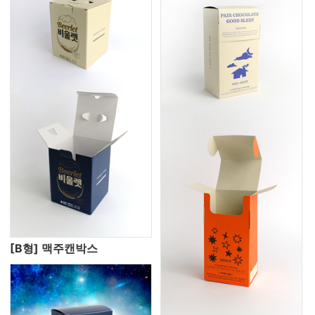
[B형] 맥주캔박스