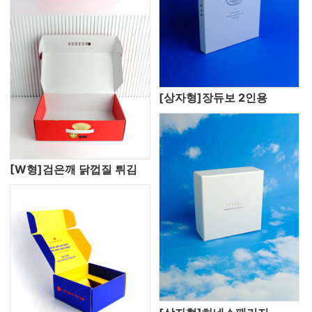
[상자형]장듀보 2인용
[W형]검은깨 닭껍질 튀김