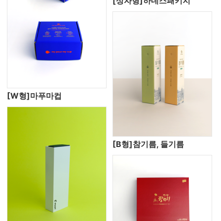
[상자형]하네스패키지
[W형]마푸마컵
[B형]참기름, 들기름