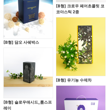
[B형] 크로우 페어초콜릿 코
코아스틱 2종
[B형] 담오 사쉐박스
[B형] 유기농 수제차
[B형] 슬로우애시드_룸스프
레이