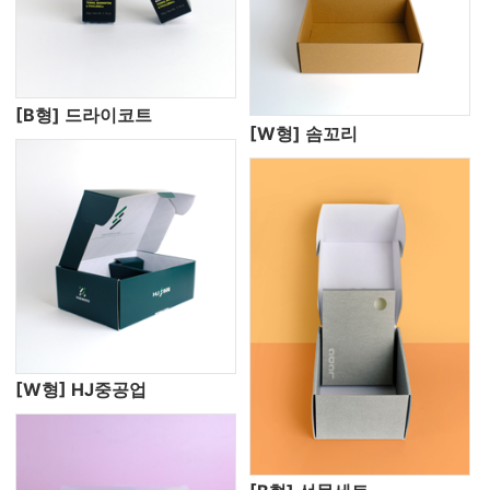
[B형] 드라이코트
[W형] 솜꼬리
[W형] HJ중공업