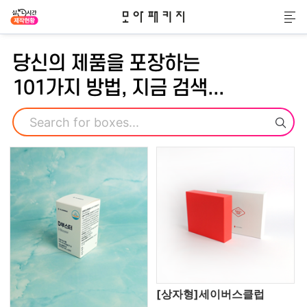
모아패키지
메
당신의 제품을 포장하는
101가지 방법, 지금 검색...
검색
[상자형]세이버스클럽