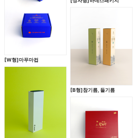
[상자형]하네스패키지
[W형]마푸마컵
[B형]참기름, 들기름