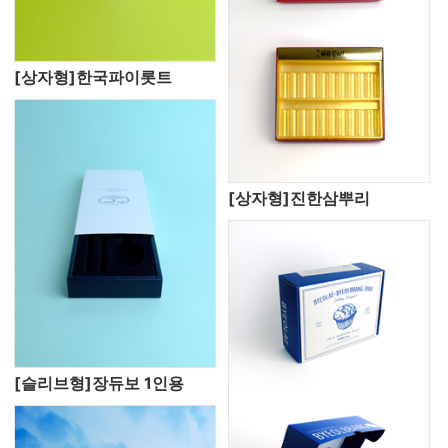
[상자형]한국파이롯트
[상자형]진한삼뿌리
[슬리브형]장듀보 1인용