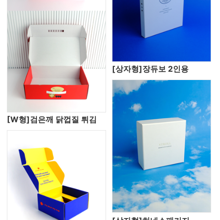
[상자형]장듀보 2인용
[W형]검은깨 닭껍질 튀김