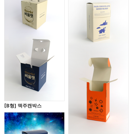
[B형] 맥주캔박스