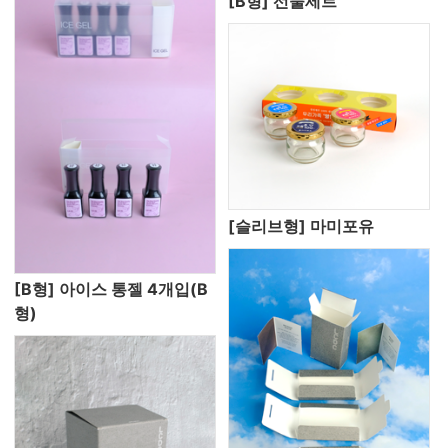
[B형] 선물세트
[슬리브형] 마미포유
[B형] 아이스 통젤 4개입(B
형)