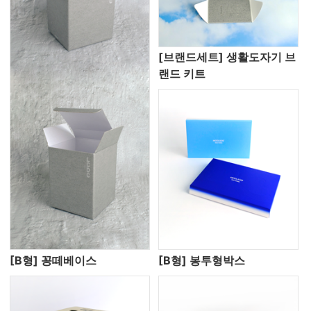
[브랜드세트] 생활도자기 브
랜드 키트
[B형] 꽁떼베이스
[B형] 봉투형박스