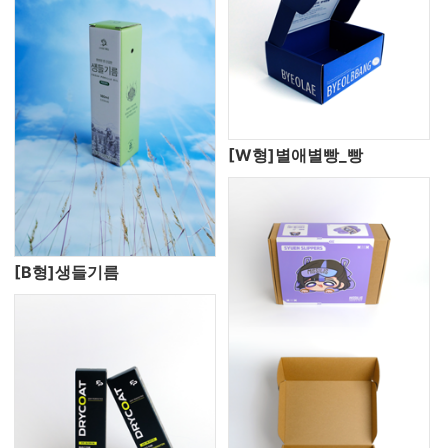
[W형]별애별빵_빵
[B형]생들기름