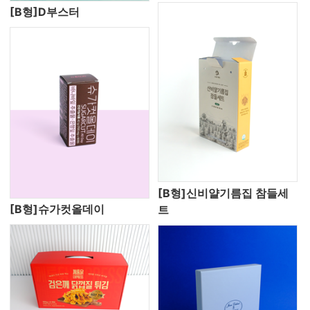
[B형]D부스터
[B형]신비얄기름집 참들세
[B형]슈가컷올데이
트