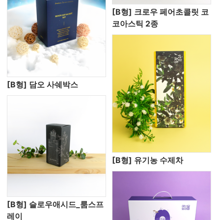
[B형] 크로우 페어초콜릿 코
코아스틱 2종
[B형] 담오 사쉐박스
[B형] 유기농 수제차
[B형] 슬로우애시드_룸스프
레이