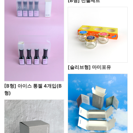
[B형] 선물세트
[슬리브형] 마미포유
[B형] 아이스 통젤 4개입(B
형)