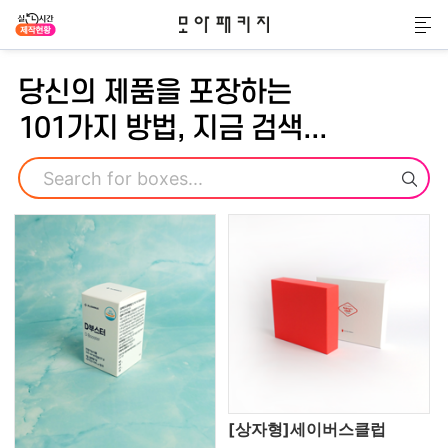
모아패키지
메
당신의 제품을 포장하는
101가지 방법, 지금 검색...
검색
[상자형]세이버스클럽