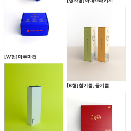
[상자형]하네스패키지
[W형]마푸마컵
[B형]참기름, 들기름