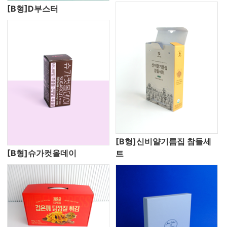
[B형]D부스터
[B형]신비얄기름집 참들세
[B형]슈가컷올데이
트