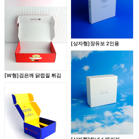
[상자형]장듀보 2인용
[W형]검은깨 닭껍질 튀김