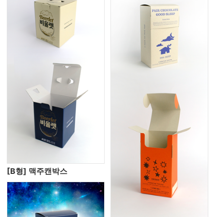
[B형] 맥주캔박스