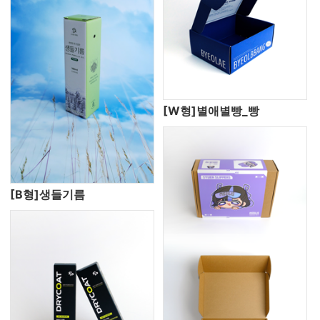
[W형]별애별빵_빵
[B형]생들기름