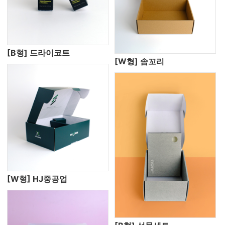
[B형] 드라이코트
[W형] 솜꼬리
[W형] HJ중공업