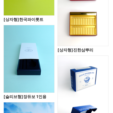
[상자형]한국파이롯트
[상자형]진한삼뿌리
[슬리브형]장듀보 1인용