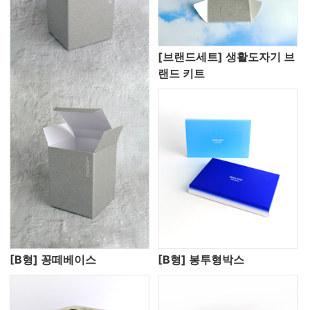
[브랜드세트] 생활도자기 브
랜드 키트
[B형] 꽁떼베이스
[B형] 봉투형박스