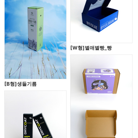
[W형]별애별빵_빵
[B형]생들기름