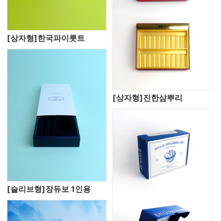
[상자형]한국파이롯트
[상자형]진한삼뿌리
[슬리브형]장듀보 1인용