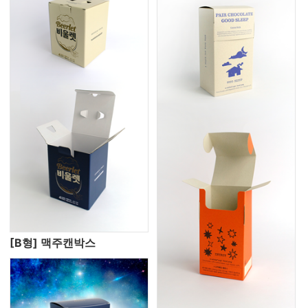
[B형] 맥주캔박스