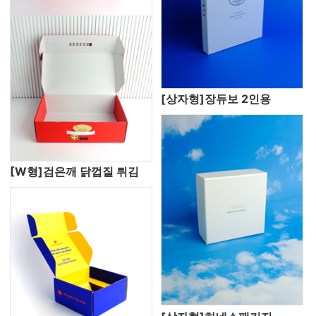
[상자형]장듀보 2인용
[W형]검은깨 닭껍질 튀김