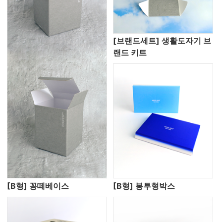
[브랜드세트] 생활도자기 브
랜드 키트
[B형] 꽁떼베이스
[B형] 봉투형박스