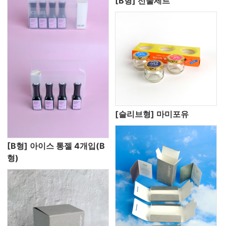
[B형] 선물세트
[슬리브형] 마미포유
[B형] 아이스 통젤 4개입(B
형)