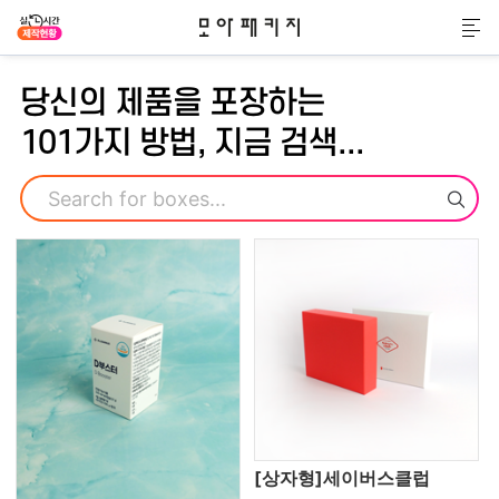
모아패키지
메
당신의 제품을 포장하는
101가지 방법, 지금 검색...
검색
[상자형]세이버스클럽