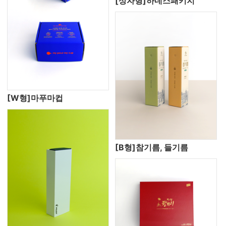
[상자형]하네스패키지
[W형]마푸마컵
[B형]참기름, 들기름