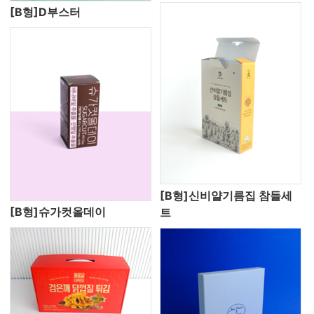
[B형]D부스터
[B형]신비얄기름집 참들세
[B형]슈가컷올데이
트