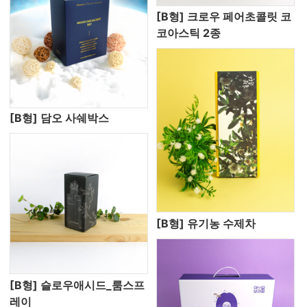
[B형] 크로우 페어초콜릿 코
코아스틱 2종
[B형] 담오 사쉐박스
[B형] 유기농 수제차
[B형] 슬로우애시드_룸스프
레이