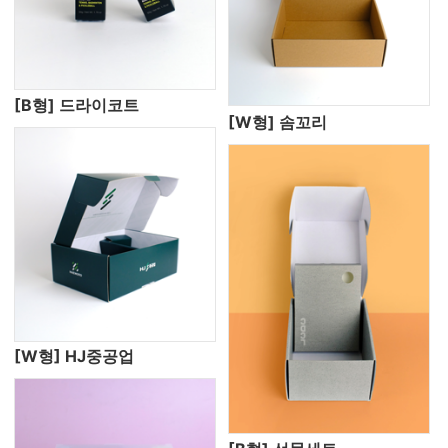
[B형] 드라이코트
[W형] 솜꼬리
[W형] HJ중공업