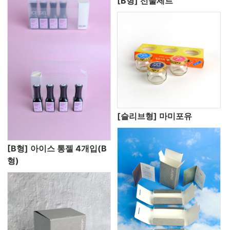
[B형] 선물세트
[슬리브형] 마미포유
[B형] 아이스 통젤 4개입(B
형)