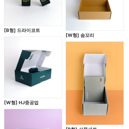
[B형] 드라이코트
[W형] 솜꼬리
[W형] HJ중공업