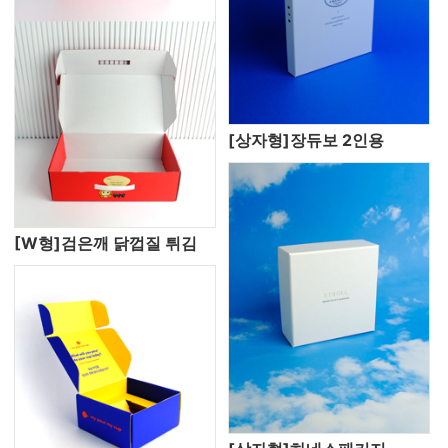
[상자형]장듀보 2인용
[W형]검은깨 닭껍질 튀김