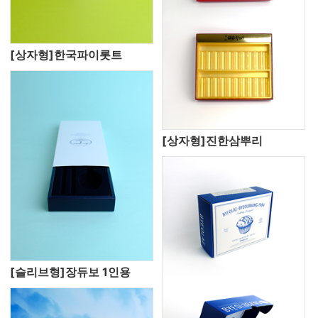
[상자형]한국파이롯트
[상자형]진한삼뿌리
[슬리브형]장듀보 1인용