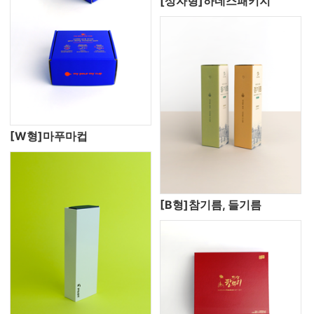
[상자형]하네스패키지
[W형]마푸마컵
[B형]참기름, 들기름