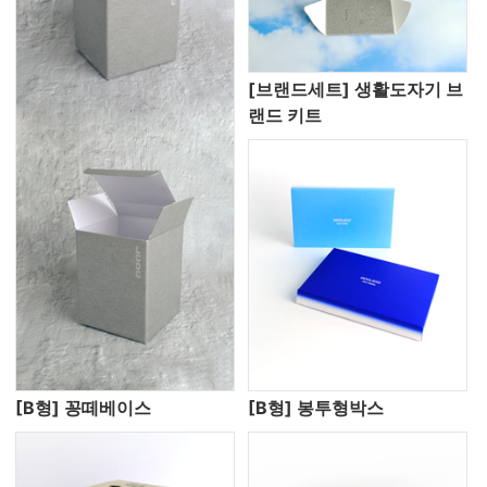
[브랜드세트] 생활도자기 브
랜드 키트
[B형] 꽁떼베이스
[B형] 봉투형박스