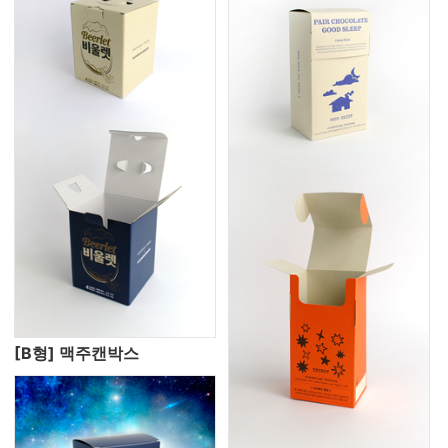
[B형] 맥주캔박스