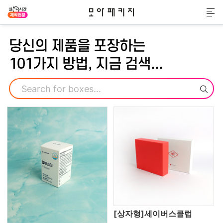
모아패키지
메
당신의 제품을 포장하는
101가지 방법, 지금 검색...
검색
[상자형]세이버스클럽