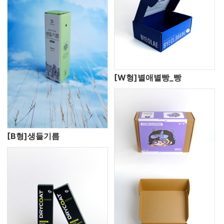
[W형]별애별빵_빵
[B형]생들기름