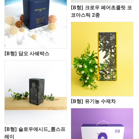
[B형] 크로우 페어초콜릿 코
코아스틱 2종
[B형] 담오 사쉐박스
[B형] 유기농 수제차
[B형] 슬로우애시드_룸스프
레이