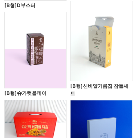
[B형]D부스터
[B형]신비얄기름집 참들세
[B형]슈가컷올데이
트